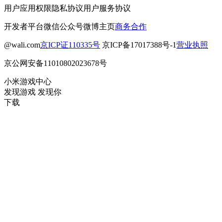
用户应用权限
隐私协议
用户服务协议
开发者平台
微信公众号
微博主页
商务合作
@wali.com
京ICP证110335号
京ICP备17017388号-1
营业执照
京公网安备11010802023678号
小米游戏中心
发现游戏 发现你
下载