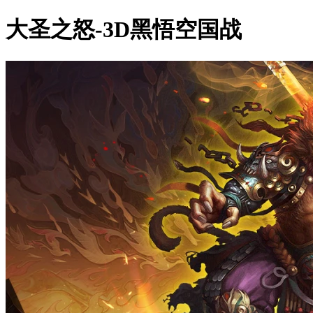
大圣之怒-3D黑悟空国战