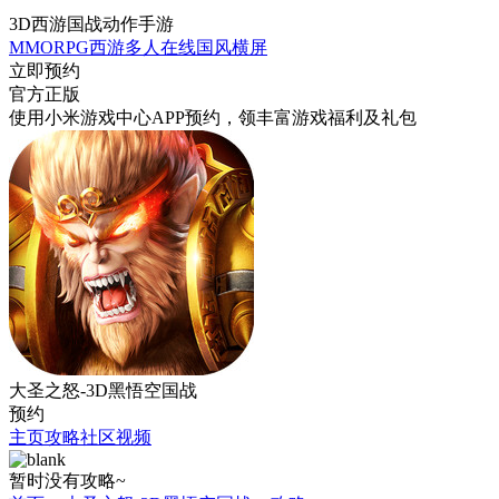
3D西游国战动作手游
MMORPG
西游
多人在线
国风
横屏
立即预约
官方正版
使用小米游戏中心APP
预约
，领丰富游戏
福利
及
礼包
大圣之怒-3D黑悟空国战
预约
主页
攻略
社区
视频
暂时没有攻略~