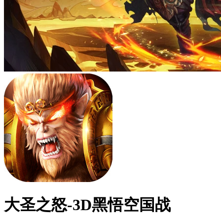
大圣之怒-3D黑悟空国战