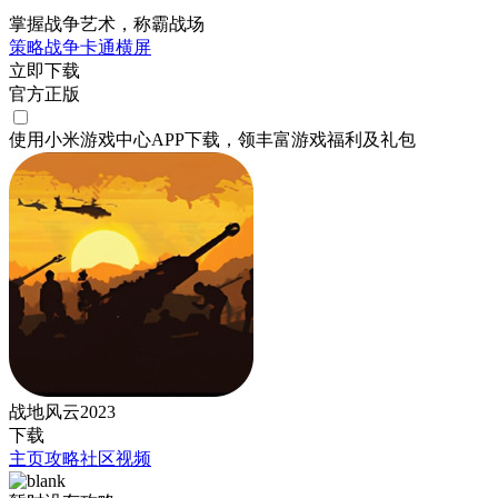
掌握战争艺术，称霸战场
策略
战争
卡通
横屏
立即下载
官方正版
使用小米游戏中心APP
下载
，领丰富游戏
福利
及
礼包
战地风云2023
下载
主页
攻略
社区
视频