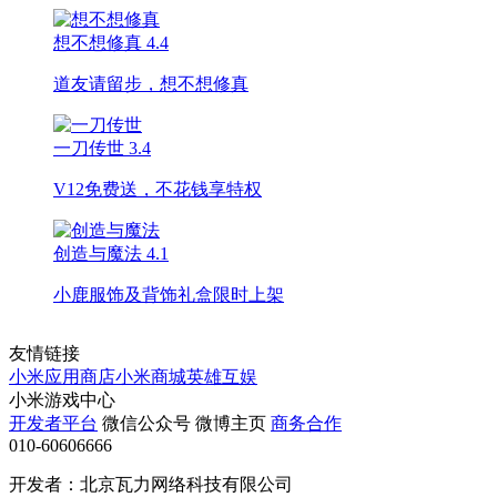
想不想修真
4.4
道友请留步，想不想修真
一刀传世
3.4
V12免费送，不花钱享特权
创造与魔法
4.1
小鹿服饰及背饰礼盒限时上架
友情链接
小米应用商店
小米商城
英雄互娱
小米游戏中心
开发者平台
微信公众号
微博主页
商务合作
010-60606666
开发者：北京瓦力网络科技有限公司