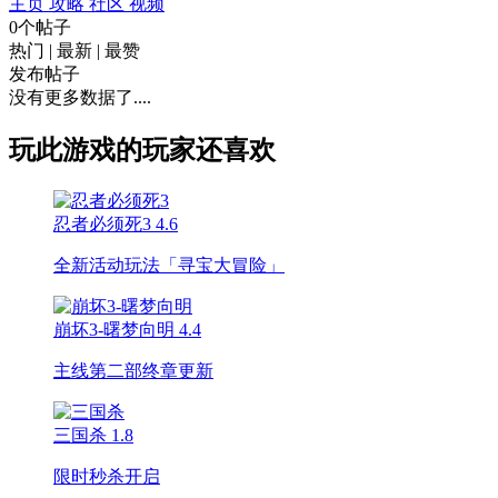
主页
攻略
社区
视频
0个帖子
热门
|
最新
|
最赞
发布帖子
没有更多数据了....
玩此游戏的玩家还喜欢
忍者必须死3
4.6
全新活动玩法「寻宝大冒险」
崩坏3-曙梦向明
4.4
主线第二部终章更新
三国杀
1.8
限时秒杀开启