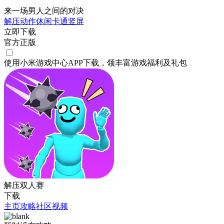
来一场男人之间的对决
解压
动作
休闲
卡通
竖屏
立即下载
官方正版
使用小米游戏中心APP
下载
，领丰富游戏
福利
及
礼包
解压双人赛
下载
主页
攻略
社区
视频