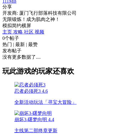
111MB
分享
开发商: 厦门飞行部落科技有限公司
无限锻炼！成为肌肉之神！
模拟
简约
横屏
主页
攻略
社区
视频
0个帖子
热门
|
最新
|
最赞
发布帖子
没有更多数据了....
玩此游戏的玩家还喜欢
忍者必须死3
4.6
全新活动玩法「寻宝大冒险」
崩坏3-曙梦向明
4.4
主线第二部终章更新