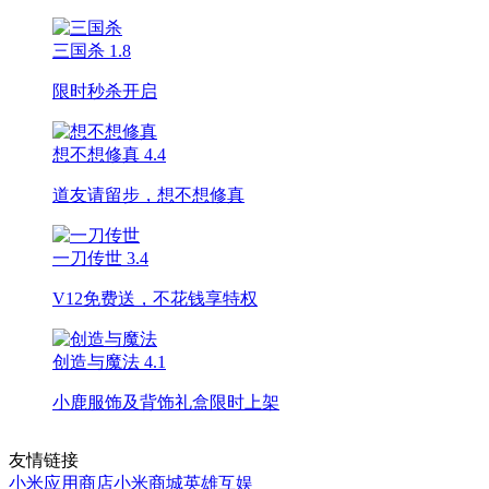
三国杀
1.8
限时秒杀开启
想不想修真
4.4
道友请留步，想不想修真
一刀传世
3.4
V12免费送，不花钱享特权
创造与魔法
4.1
小鹿服饰及背饰礼盒限时上架
友情链接
小米应用商店
小米商城
英雄互娱