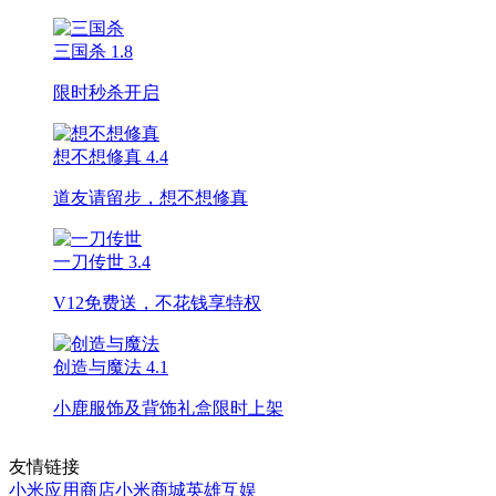
三国杀
1.8
限时秒杀开启
想不想修真
4.4
道友请留步，想不想修真
一刀传世
3.4
V12免费送，不花钱享特权
创造与魔法
4.1
小鹿服饰及背饰礼盒限时上架
友情链接
小米应用商店
小米商城
英雄互娱