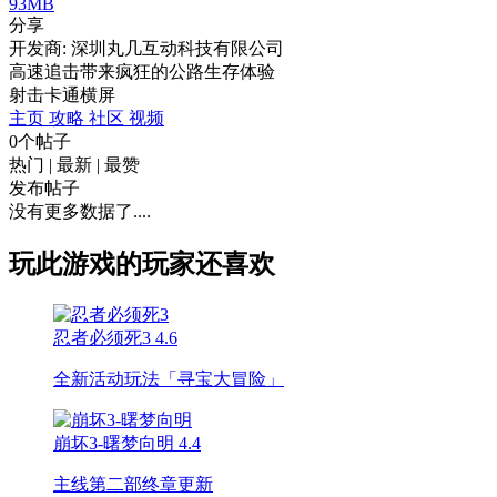
93MB
分享
开发商: 深圳丸几互动科技有限公司
高速追击带来疯狂的公路生存体验
射击
卡通
横屏
主页
攻略
社区
视频
0个帖子
热门
|
最新
|
最赞
发布帖子
没有更多数据了....
玩此游戏的玩家还喜欢
忍者必须死3
4.6
全新活动玩法「寻宝大冒险」
崩坏3-曙梦向明
4.4
主线第二部终章更新