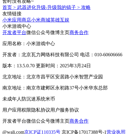
暂时没有攻略~
首页
>
武器进化升级-升级我的镐子
>
攻略
友情链接
小米应用商店
小米商城
英雄互娱
小米游戏中心
开发者平台
微信公众号
微博主页
商务合作
应用名称：小米游戏中心
开发者：北京瓦力网络科技有限公司 电话：010-60606666
版本：13.5.0.70 更新时间：2025年3月24日
北京地址：北京市昌平区安居路小米智慧产业园
南京地址：南京市建邺区永初路37号小米华东总部
未成年人防沉迷系统
米币
用户应用权限
隐私协议
用户服务协议
开发者平台
微信公众号
微博主页
商务合作
@wali.com
京ICP证110335号
京ICP备17017388号-1
营业执照