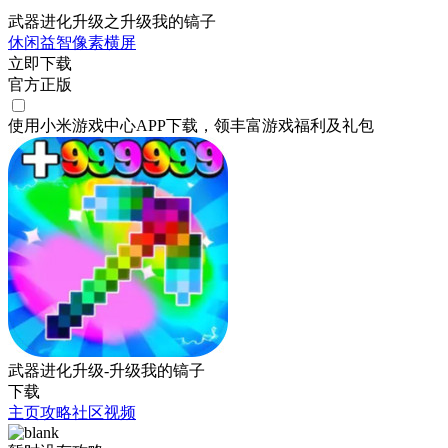
武器进化升级之升级我的镐子
休闲
益智
像素
横屏
立即下载
官方正版
使用小米游戏中心APP
下载
，领丰富游戏
福利
及
礼包
武器进化升级-升级我的镐子
下载
主页
攻略
社区
视频