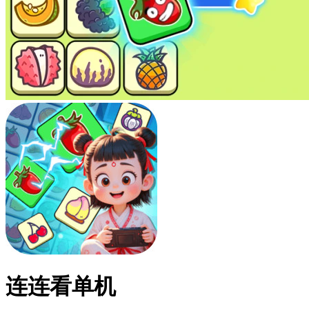
连连看单机