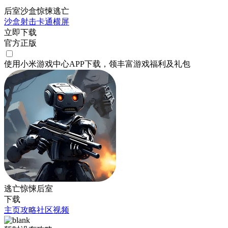
后室沙盒惊悚逃亡
沙盒
射击
卡通
横屏
立即下载
官方正版
使用小米游戏中心APP
下载
，领丰富游戏
福利
及
礼包
逃亡惊悚后室
下载
主页
攻略
社区
视频