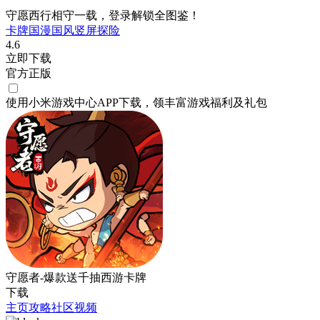
守愿西行相守一载，登录解锁全图鉴！
卡牌
国漫
国风
竖屏
探险
4.6
立即下载
官方正版
使用小米游戏中心APP
下载
，领丰富游戏
福利
及
礼包
守愿者-爆款送千抽西游卡牌
下载
主页
攻略
社区
视频