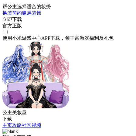
帮公主选择适合的妆扮
换装
简约
竖屏
装饰
立即下载
官方正版
使用小米游戏中心APP
下载
，领丰富游戏
福利
及
礼包
公主美妆屋
下载
主页
攻略
社区
视频