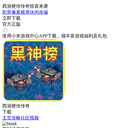
西游梗传传奇惊喜来袭
割草
像素
横屏
休闲
改编
立即下载
官方正版
使用小米游戏中心APP
下载
，领丰富游戏
福利
及
礼包
西游梗传传奇
下载
主页
攻略
社区
视频