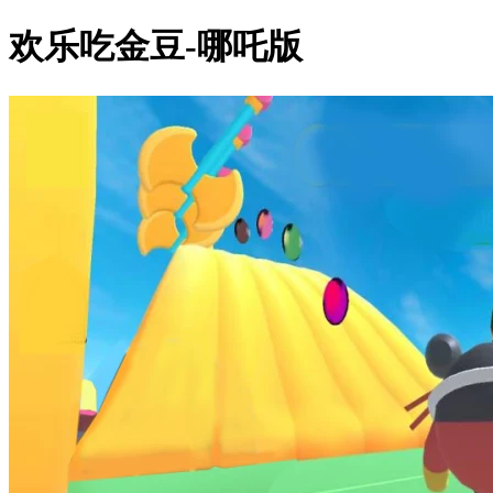
欢乐吃金豆-哪吒版