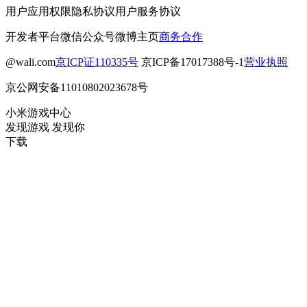
用户应用权限
隐私协议
用户服务协议
开发者平台
微信公众号
微博主页
商务合作
@wali.com
京ICP证110335号
京ICP备17017388号-1
营业执照
京公网安备11010802023678号
小米游戏中心
发现游戏 发现你
下载