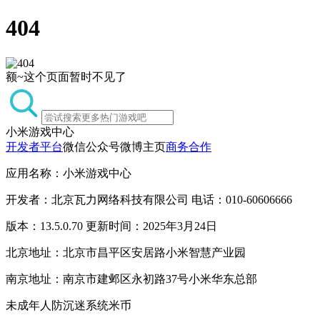
404
额~这个页面暂时不见了
小米游戏中心
开发者平台
微信公众号
微博主页
商务合作
应用名称：小米游戏中心
开发者：北京瓦力网络科技有限公司 电话：010-60606666
版本：13.5.0.70 更新时间：2025年3月24日
北京地址：北京市昌平区安居路小米智慧产业园
南京地址：南京市建邺区永初路37号小米华东总部
未成年人防沉迷系统
米币