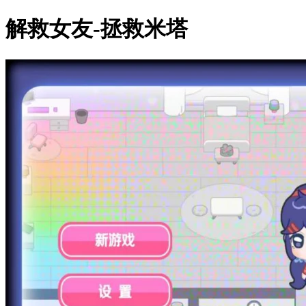
解救女友-拯救米塔