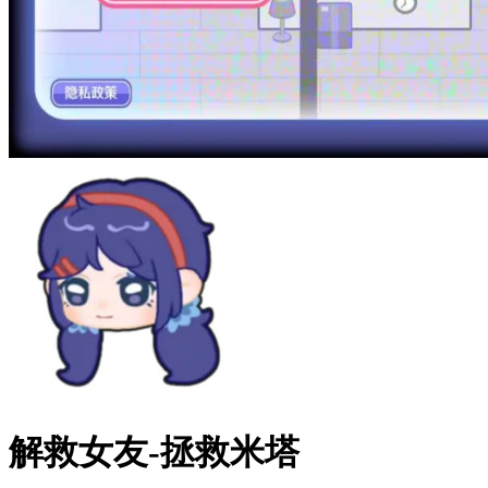
解救女友-拯救米塔