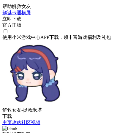
帮助解救女友
解谜
卡通
横屏
立即下载
官方正版
使用小米游戏中心APP
下载
，领丰富游戏
福利
及
礼包
解救女友-拯救米塔
下载
主页
攻略
社区
视频