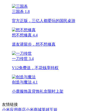
三国杀
1.8
官方正版，三亿人都爱玩的国民桌游
想不想修真
4.4
道友请留步，想不想修真
一刀传世
3.4
V12免费送，不花钱享特权
创造与魔法
4.1
小鹿服饰及背饰礼盒限时上架
友情链接
小米应用商店
小米商城
英雄互娱