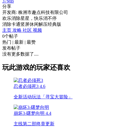
37MB
分享
开发商: 株洲市趣点科技有限公司
欢乐消除星星，快乐消不停
消除
卡通
竖屏
休闲
解压
经典版
主页
攻略
社区
视频
0个帖子
热门
|
最新
|
最赞
发布帖子
没有更多数据了....
玩此游戏的玩家还喜欢
忍者必须死3
4.6
全新活动玩法「寻宝大冒险」
崩坏3-曙梦向明
4.4
主线第二部终章更新