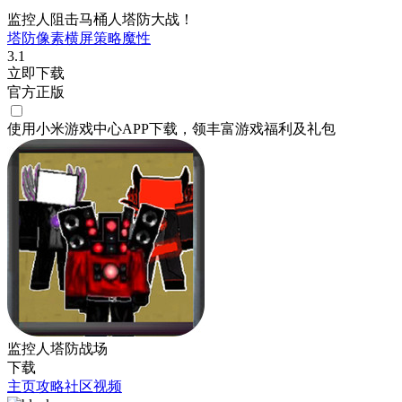
监控人阻击马桶人塔防大战！
塔防
像素
横屏
策略
魔性
3.1
立即下载
官方正版
使用小米游戏中心APP
下载
，领丰富游戏
福利
及
礼包
监控人塔防战场
下载
主页
攻略
社区
视频