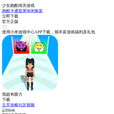
少女跑酷闯关游戏
跑酷
卡通
竖屏
休闲
换装
立即下载
官方正版
使用小米游戏中心APP
下载
，领丰富游戏
福利
及
礼包
我超有眼力
下载
主页
攻略
社区
视频