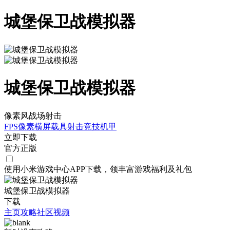
城堡保卫战模拟器
城堡保卫战模拟器
像素风战场射击
FPS
像素
横屏
载具射击
竞技
机甲
立即下载
官方正版
使用小米游戏中心APP
下载
，领丰富游戏
福利
及
礼包
城堡保卫战模拟器
下载
主页
攻略
社区
视频