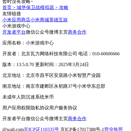
暂时没有攻略~
首页
>
城堡保卫战模拟器
>
攻略
友情链接
小米应用商店
小米商城
英雄互娱
小米游戏中心
开发者平台
微信公众号
微博主页
商务合作
应用名称：小米游戏中心
开发者：北京瓦力网络科技有限公司 电话：010-60606666
版本：13.5.0.70 更新时间：2025年3月24日
北京地址：北京市昌平区安居路小米智慧产业园
南京地址：南京市建邺区永初路37号小米华东总部
未成年人防沉迷系统
米币
用户应用权限
隐私协议
用户服务协议
开发者平台
微信公众号
微博主页
商务合作
@wali.com
京ICP证110335号
京ICP备17017388号-1
营业执照