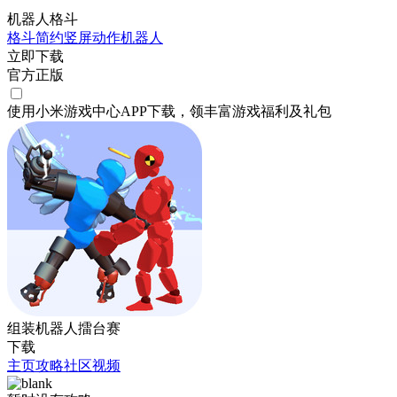
机器人格斗
格斗
简约
竖屏
动作
机器人
立即下载
官方正版
使用小米游戏中心APP
下载
，领丰富游戏
福利
及
礼包
组装机器人擂台赛
下载
主页
攻略
社区
视频