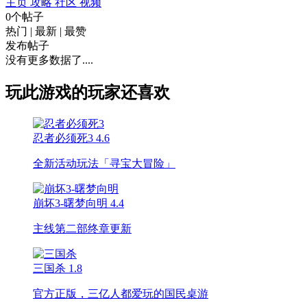
主页
攻略
社区
视频
0个帖子
热门
|
最新
|
最赞
发布帖子
没有更多数据了....
玩此游戏的玩家还喜欢
忍者必须死3
4.6
全新活动玩法「寻宝大冒险」
崩坏3-曙梦向明
4.4
主线第二部终章更新
三国杀
1.8
官方正版，三亿人都爱玩的国民桌游