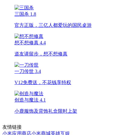
三国杀
1.8
官方正版，三亿人都爱玩的国民桌游
想不想修真
4.4
道友请留步，想不想修真
一刀传世
3.4
V12免费送，不花钱享特权
创造与魔法
4.1
小鹿服饰及背饰礼盒限时上架
友情链接
小米应用商店
小米商城
英雄互娱