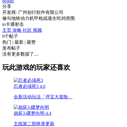
86MB
分享
开发商: 广州创行软件有限公司
修勾地铁动力机甲枪战逃生吃鸡突围
io
卡通
射击
主页
攻略
社区
视频
0个帖子
热门
|
最新
|
最赞
发布帖子
没有更多数据了....
玩此游戏的玩家还喜欢
忍者必须死3
4.6
全新活动玩法「寻宝大冒险」
崩坏3-曙梦向明
4.4
主线第二部终章更新