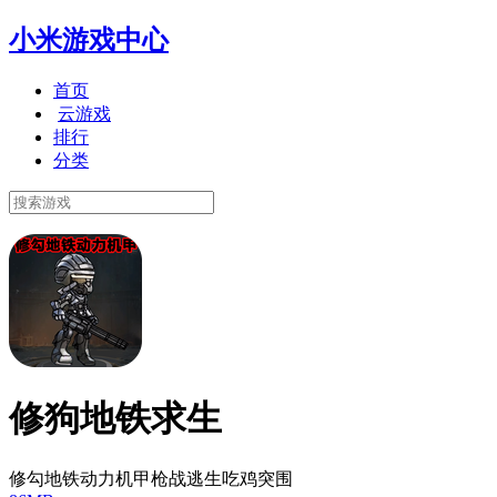
小米游戏中心
首页
云游戏
排行
分类
修狗地铁求生
修勾地铁动力机甲枪战逃生吃鸡突围