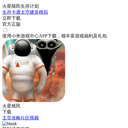
火星殖民生存计划
生存
卡通
太空
建造
模拟
立即下载
官方正版
使用小米游戏中心APP
下载
，领丰富游戏
福利
及
礼包
火星殖民
下载
主页
攻略
社区
视频