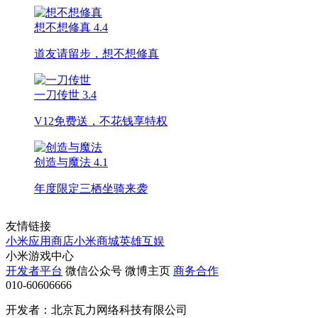
想不想修真
4.4
道友请留步，想不想修真
一刀传世
3.4
V12免费送，不花钱享特权
创造与魔法
4.1
年度限定三栖坐骑来袭
友情链接
小米应用商店
小米商城
英雄互娱
小米游戏中心
开发者平台
微信公众号
微博主页
商务合作
010-60606666
开发者：北京瓦力网络科技有限公司