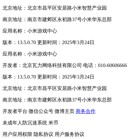
北京地址：北京市昌平区安居路小米智慧产业园
南京地址：南京市建邺区永初路37号小米华东总部
应用名称：小米游戏中心
版本：13.5.0.70 更新时间：2025年3月24日
应用名称：小米游戏中心
开发者：北京瓦力网络科技有限公司 电话：010-60606666
版本：13.5.0.70 更新时间：2025年3月24日
北京地址：北京市昌平区安居路小米智慧产业园
南京地址：南京市建邺区永初路37号小米华东总部
开发者平台
微信公众号
微博主页
商务合作
未成年人防沉迷系统
米币
用户应用权限
隐私协议
用户服务协议