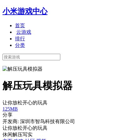
小米游戏中心
首页
云游戏
排行
分类
解压玩具模拟器
让你放松开心的玩具
125MB
分享
开发商: 深圳市智鸟科技有限公司
让你放松开心的玩具
休闲
解压
写实