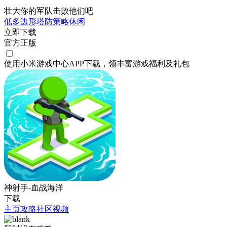
壮大你的军队击败他们吧
低多边形
塔防
策略
休闲
立即下载
官方正版
使用小米游戏中心APP
下载
，领丰富游戏
福利
及
礼包
神射手-血战海洋
下载
主页
攻略
社区
视频