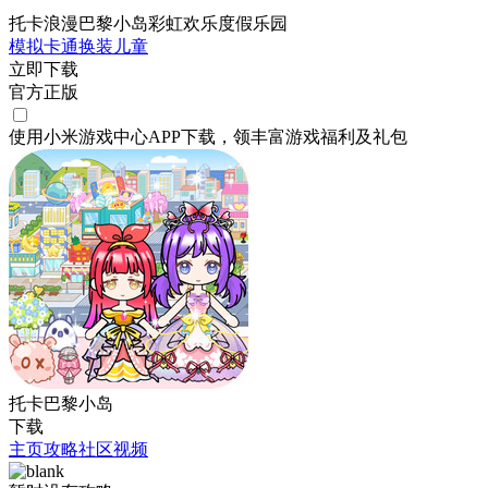
托卡浪漫巴黎小岛彩虹欢乐度假乐园
模拟
卡通
换装
儿童
立即下载
官方正版
使用小米游戏中心APP
下载
，领丰富游戏
福利
及
礼包
托卡巴黎小岛
下载
主页
攻略
社区
视频