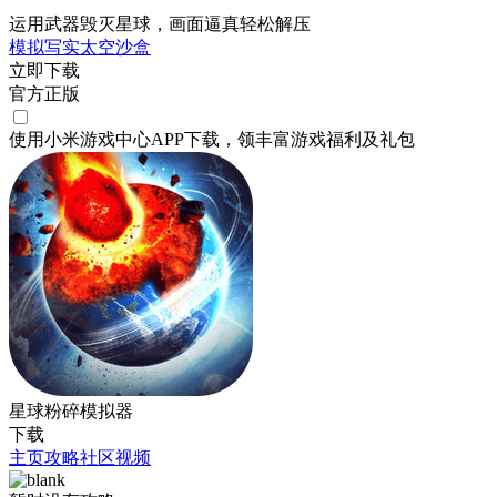
运用武器毁灭星球，画面逼真轻松解压
模拟
写实
太空
沙盒
立即下载
官方正版
使用小米游戏中心APP
下载
，领丰富游戏
福利
及
礼包
星球粉碎模拟器
下载
主页
攻略
社区
视频