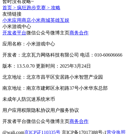
暂时没有攻略~
首页
>
疯狂跑步竞赛
>
攻略
友情链接
小米应用商店
小米商城
英雄互娱
小米游戏中心
开发者平台
微信公众号
微博主页
商务合作
应用名称：小米游戏中心
开发者：北京瓦力网络科技有限公司 电话：010-60606666
版本：13.5.0.70 更新时间：2025年3月24日
北京地址：北京市昌平区安居路小米智慧产业园
南京地址：南京市建邺区永初路37号小米华东总部
未成年人防沉迷系统
米币
用户应用权限
隐私协议
用户服务协议
开发者平台
微信公众号
微博主页
商务合作
@wali.com
京ICP证110335号
京ICP备17017388号-1
营业执照