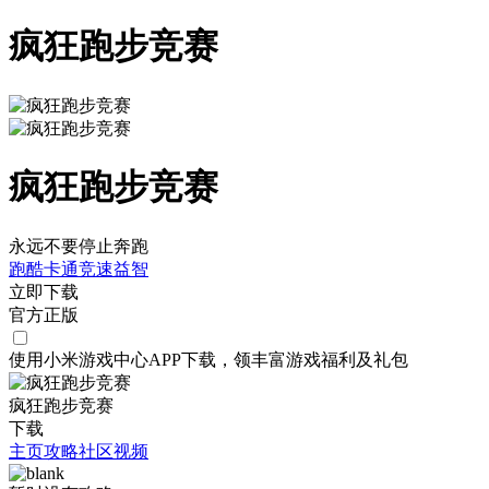
疯狂跑步竞赛
疯狂跑步竞赛
永远不要停止奔跑
跑酷
卡通
竞速
益智
立即下载
官方正版
使用小米游戏中心APP
下载
，领丰富游戏
福利
及
礼包
疯狂跑步竞赛
下载
主页
攻略
社区
视频