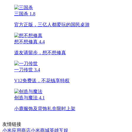
三国杀
1.8
官方正版，三亿人都爱玩的国民桌游
想不想修真
4.4
道友请留步，想不想修真
一刀传世
3.4
V12免费送，不花钱享特权
创造与魔法
4.1
小鹿服饰及背饰礼盒限时上架
友情链接
小米应用商店
小米商城
英雄互娱