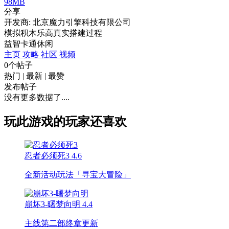
98MB
分享
开发商: 北京魔力引擎科技有限公司
模拟积木乐高真实搭建过程
益智
卡通
休闲
主页
攻略
社区
视频
0个帖子
热门
|
最新
|
最赞
发布帖子
没有更多数据了....
玩此游戏的玩家还喜欢
忍者必须死3
4.6
全新活动玩法「寻宝大冒险」
崩坏3-曙梦向明
4.4
主线第二部终章更新