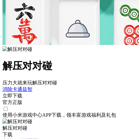
解压对对碰
压力大就来玩解压对对碰
消除
卡通
益智
立即下载
官方正版
使用小米游戏中心APP
下载
，领丰富游戏
福利
及
礼包
解压对对碰
下载