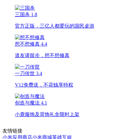
三国杀
1.8
官方正版，三亿人都爱玩的国民桌游
想不想修真
4.4
道友请留步，想不想修真
一刀传世
3.4
V12免费送，不花钱享特权
创造与魔法
4.1
小鹿服饰及背饰礼盒限时上架
友情链接
小米应用商店
小米商城
英雄互娱