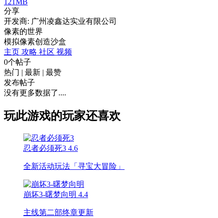
121MB
分享
开发商: 广州凌鑫达实业有限公司
像素的世界
模拟
像素
创造
沙盒
主页
攻略
社区
视频
0个帖子
热门
|
最新
|
最赞
发布帖子
没有更多数据了....
玩此游戏的玩家还喜欢
忍者必须死3
4.6
全新活动玩法「寻宝大冒险」
崩坏3-曙梦向明
4.4
主线第二部终章更新