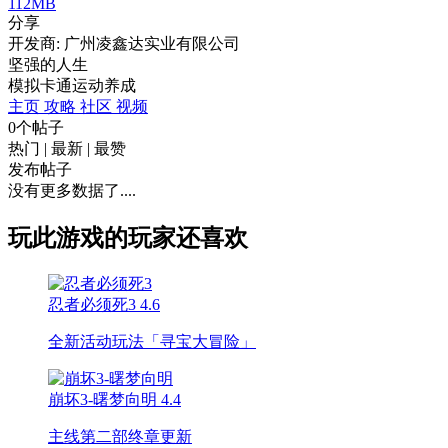
112MB
分享
开发商: 广州凌鑫达实业有限公司
坚强的人生
模拟
卡通
运动
养成
主页
攻略
社区
视频
0个帖子
热门
|
最新
|
最赞
发布帖子
没有更多数据了....
玩此游戏的玩家还喜欢
忍者必须死3
4.6
全新活动玩法「寻宝大冒险」
崩坏3-曙梦向明
4.4
主线第二部终章更新