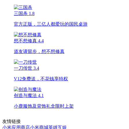
三国杀
1.8
官方正版，三亿人都爱玩的国民桌游
想不想修真
4.4
道友请留步，想不想修真
一刀传世
3.4
V12免费送，不花钱享特权
创造与魔法
4.1
小鹿服饰及背饰礼盒限时上架
友情链接
小米应用商店
小米商城
英雄互娱