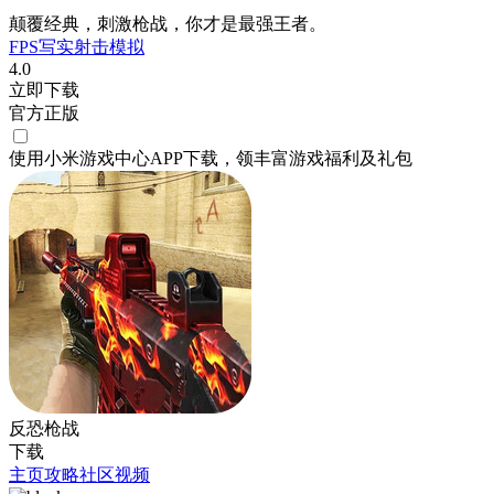
颠覆经典，刺激枪战，你才是最强王者。
FPS
写实
射击
模拟
4.0
立即下载
官方正版
使用小米游戏中心APP
下载
，领丰富游戏
福利
及
礼包
反恐枪战
下载
主页
攻略
社区
视频