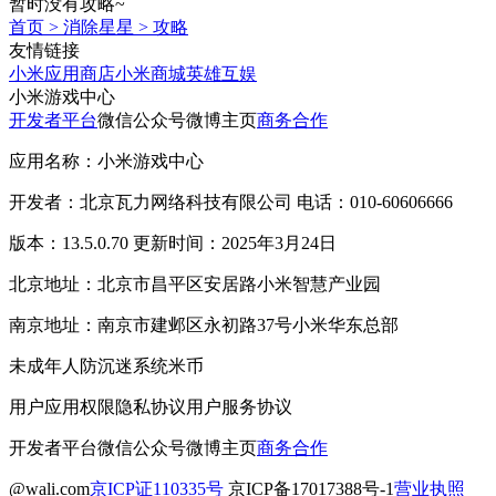
暂时没有攻略~
首页
>
消除星星
>
攻略
友情链接
小米应用商店
小米商城
英雄互娱
小米游戏中心
开发者平台
微信公众号
微博主页
商务合作
应用名称：小米游戏中心
开发者：北京瓦力网络科技有限公司 电话：010-60606666
版本：13.5.0.70 更新时间：2025年3月24日
北京地址：北京市昌平区安居路小米智慧产业园
南京地址：南京市建邺区永初路37号小米华东总部
未成年人防沉迷系统
米币
用户应用权限
隐私协议
用户服务协议
开发者平台
微信公众号
微博主页
商务合作
@wali.com
京ICP证110335号
京ICP备17017388号-1
营业执照