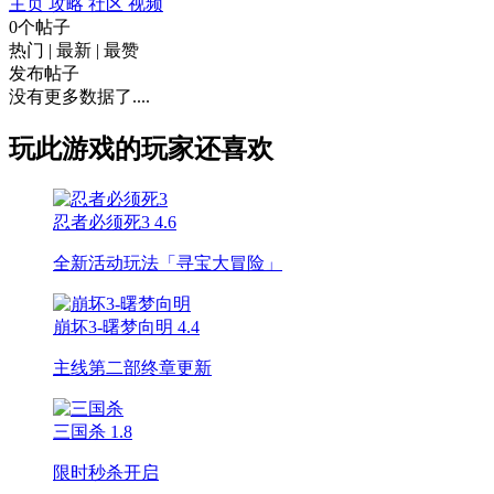
主页
攻略
社区
视频
0个帖子
热门
|
最新
|
最赞
发布帖子
没有更多数据了....
玩此游戏的玩家还喜欢
忍者必须死3
4.6
全新活动玩法「寻宝大冒险」
崩坏3-曙梦向明
4.4
主线第二部终章更新
三国杀
1.8
限时秒杀开启