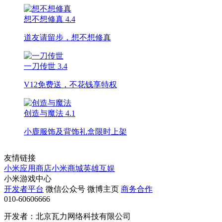
想不想修真
4.4
道友请留步，想不想修真
一刀传世
3.4
V12免费送，不花钱享特权
创造与魔法
4.1
小鹿服饰及背饰礼盒限时上架
友情链接
小米应用商店
小米商城
英雄互娱
小米游戏中心
开发者平台
微信公众号
微博主页
商务合作
010-60606666
开发者：北京瓦力网络科技有限公司