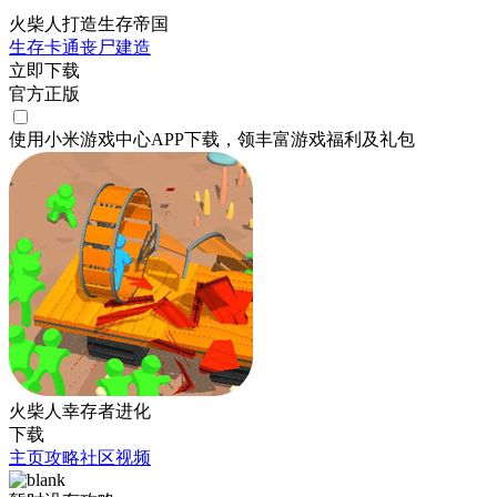
火柴人打造生存帝国
生存
卡通
丧尸
建造
立即下载
官方正版
使用小米游戏中心APP
下载
，领丰富游戏
福利
及
礼包
火柴人幸存者进化
下载
主页
攻略
社区
视频