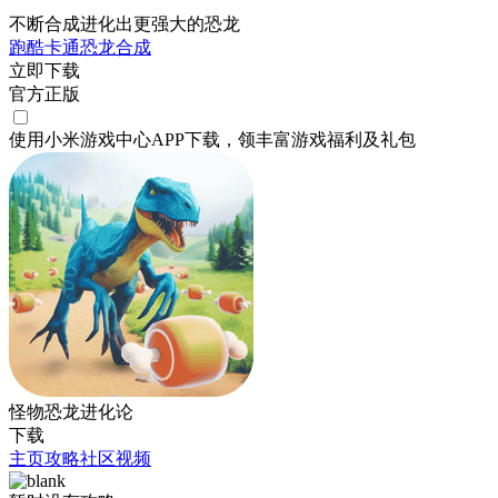
不断合成进化出更强大的恐龙
跑酷
卡通
恐龙
合成
立即下载
官方正版
使用小米游戏中心APP
下载
，领丰富游戏
福利
及
礼包
怪物恐龙进化论
下载
主页
攻略
社区
视频