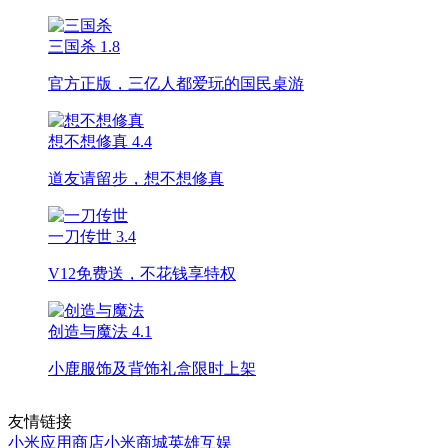
三国杀
1.8
官方正版，三亿人都爱玩的国民桌游
想不想修真
4.4
道友请留步，想不想修真
一刀传世
3.4
V12免费送，不花钱享特权
创造与魔法
4.1
小鹿服饰及背饰礼盒限时上架
友情链接
小米应用商店
小米商城
英雄互娱