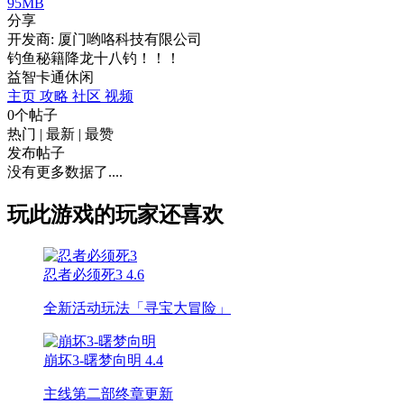
95MB
分享
开发商: 厦门哟咯科技有限公司
钓鱼秘籍降龙十八钓！！！
益智
卡通
休闲
主页
攻略
社区
视频
0个帖子
热门
|
最新
|
最赞
发布帖子
没有更多数据了....
玩此游戏的玩家还喜欢
忍者必须死3
4.6
全新活动玩法「寻宝大冒险」
崩坏3-曙梦向明
4.4
主线第二部终章更新