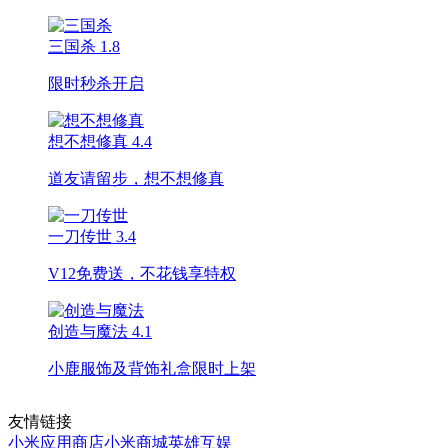
三国杀
1.8
限时秒杀开启
想不想修真
4.4
道友请留步，想不想修真
一刀传世
3.4
V12免费送，不花钱享特权
创造与魔法
4.1
小鹿服饰及背饰礼盒限时上架
友情链接
小米应用商店
小米商城
英雄互娱