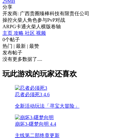
29MB
分享
开发商: 广西贵圈臻棒科技有限责任公司
操控火柴人角色参与PvP对战
ARPG
卡通
火柴人
横版卷轴
主页
攻略
社区
视频
0个帖子
热门
|
最新
|
最赞
发布帖子
没有更多数据了....
玩此游戏的玩家还喜欢
忍者必须死3
4.6
全新活动玩法「寻宝大冒险」
崩坏3-曙梦向明
4.4
主线第二部终章更新