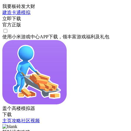
我要板砖发大财
建造
卡通
模拟
立即下载
官方正版
使用小米游戏中心APP
下载
，领丰富游戏
福利
及
礼包
盖个高楼模拟器
下载
主页
攻略
社区
视频