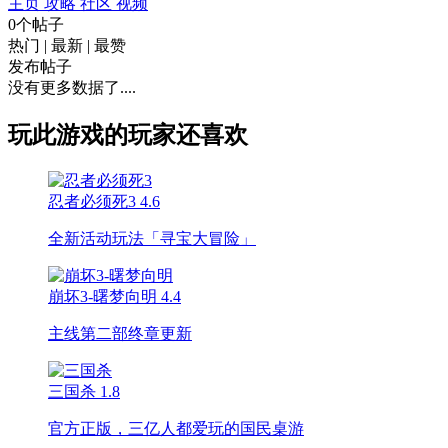
主页
攻略
社区
视频
0个帖子
热门
|
最新
|
最赞
发布帖子
没有更多数据了....
玩此游戏的玩家还喜欢
忍者必须死3
4.6
全新活动玩法「寻宝大冒险」
崩坏3-曙梦向明
4.4
主线第二部终章更新
三国杀
1.8
官方正版，三亿人都爱玩的国民桌游