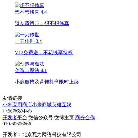
想不想修真
4.4
道友请留步，想不想修真
一刀传世
3.4
V12免费送，不花钱享特权
创造与魔法
4.1
小鹿服饰及背饰礼盒限时上架
友情链接
小米应用商店
小米商城
英雄互娱
小米游戏中心
开发者平台
微信公众号
微博主页
商务合作
010-60606666
开发者：北京瓦力网络科技有限公司