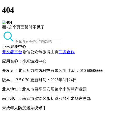
404
额~这个页面暂时不见了
小米游戏中心
开发者平台
微信公众号
微博主页
商务合作
应用名称：小米游戏中心
开发者：北京瓦力网络科技有限公司 电话：010-60606666
版本：13.5.0.70 更新时间：2025年3月24日
北京地址：北京市昌平区安居路小米智慧产业园
南京地址：南京市建邺区永初路37号小米华东总部
未成年人防沉迷系统
米币