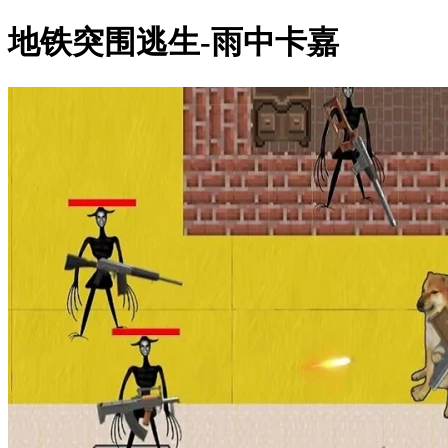
地铁突围逃生-雨中卡嘉