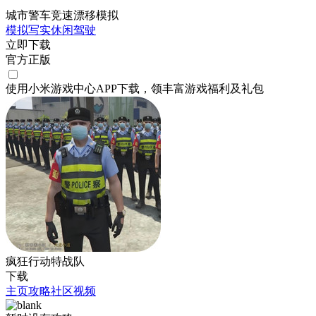
城市警车竞速漂移模拟
模拟
写实
休闲
驾驶
立即下载
官方正版
使用小米游戏中心APP
下载
，领丰富游戏
福利
及
礼包
疯狂行动特战队
下载
主页
攻略
社区
视频