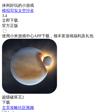
休闲好玩的小游戏
模拟
写实
太空
沙盒
3.4
立即下载
官方正版
使用小米游戏中心APP
下载
，领丰富游戏
福利
及
礼包
超级破坏王2
下载
主页
攻略
社区
视频