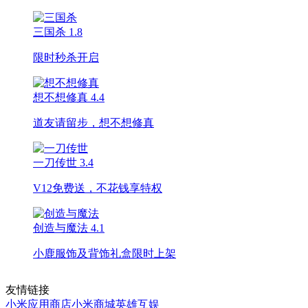
三国杀
1.8
限时秒杀开启
想不想修真
4.4
道友请留步，想不想修真
一刀传世
3.4
V12免费送，不花钱享特权
创造与魔法
4.1
小鹿服饰及背饰礼盒限时上架
友情链接
小米应用商店
小米商城
英雄互娱