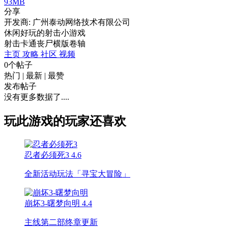
93MB
分享
开发商: 广州泰动网络技术有限公司
休闲好玩的射击小游戏
射击
卡通
丧尸
横版卷轴
主页
攻略
社区
视频
0个帖子
热门
|
最新
|
最赞
发布帖子
没有更多数据了....
玩此游戏的玩家还喜欢
忍者必须死3
4.6
全新活动玩法「寻宝大冒险」
崩坏3-曙梦向明
4.4
主线第二部终章更新