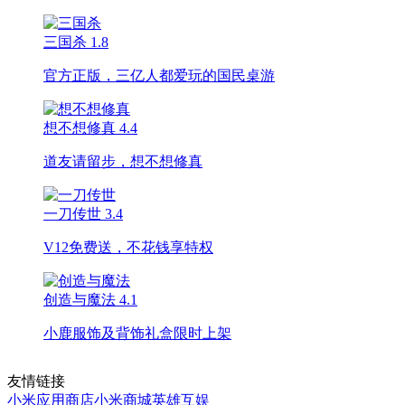
三国杀
1.8
官方正版，三亿人都爱玩的国民桌游
想不想修真
4.4
道友请留步，想不想修真
一刀传世
3.4
V12免费送，不花钱享特权
创造与魔法
4.1
小鹿服饰及背饰礼盒限时上架
友情链接
小米应用商店
小米商城
英雄互娱