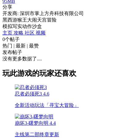
95MB
分享
开发商: 深圳市掌上方舟科技有限公司
黑西游猴王大闹天宫冒险
模拟
写实
动作
沙盒
主页
攻略
社区
视频
0个帖子
热门
|
最新
|
最赞
发布帖子
没有更多数据了....
玩此游戏的玩家还喜欢
忍者必须死3
4.6
全新活动玩法「寻宝大冒险」
崩坏3-曙梦向明
4.4
主线第二部终章更新