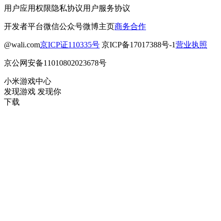
用户应用权限
隐私协议
用户服务协议
开发者平台
微信公众号
微博主页
商务合作
@wali.com
京ICP证110335号
京ICP备17017388号-1
营业执照
京公网安备11010802023678号
小米游戏中心
发现游戏 发现你
下载